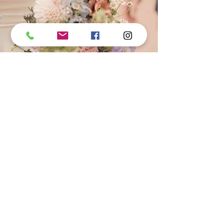
Brautstrauß und
Anstecker
Dekoration
Kirchenschmuck
Öffnungszeiten: